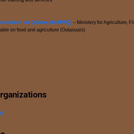
Alimentation du Québec (MAPAQ)
– Ministery for Agriculture, 
ble on food and agriculture (Outaouais)
rganizations
A)