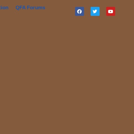
tion
QFA Forums