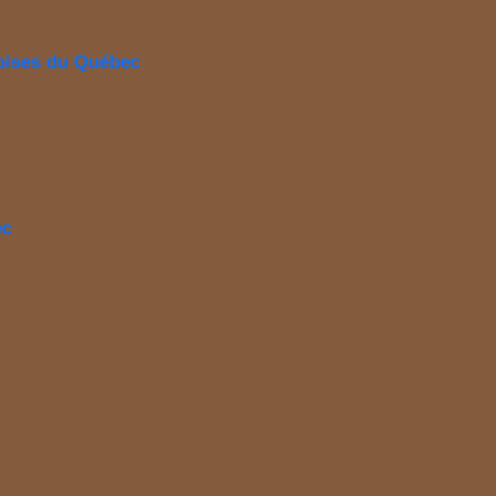
boises du Québec
ec