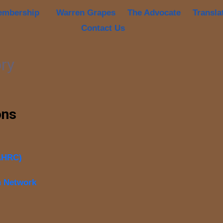
embership
Warren Grapes
The Advocate
Transla
Contact Us
ory
ons
CAHRC)
h Network