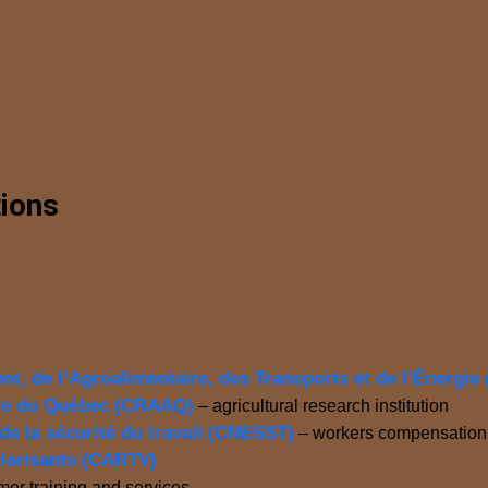
tions
t, de l’Agroalimentaire, des Transports et de l’Énergi
aire du Québec (CRAAQ)
– agricultural research institution
de la sécurité du travail
(CNESST)
– workers compensation 
alorisants (CARTV)
mer training and services